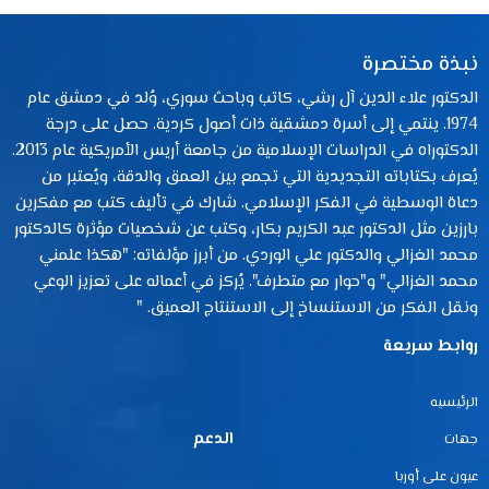
نبذة مختصرة
الدكتور علاء الدين آل رشي، كاتب وباحث سوري، وُلد في دمشق عام
1974. ينتمي إلى أسرة دمشقية ذات أصول كردية. حصل على درجة
الدكتوراه في الدراسات الإسلامية من جامعة أريس الأمريكية عام 2013.
يُعرف بكتاباته التجديدية التي تجمع بين العمق والدقة، ويُعتبر من
دعاة الوسطية في الفكر الإسلامي. شارك في تأليف كتب مع مفكرين
بارزين مثل الدكتور عبد الكريم بكار، وكتب عن شخصيات مؤثرة كالدكتور
محمد الغزالي والدكتور علي الوردي. من أبرز مؤلفاته: "هكذا علمني
محمد الغزالي" و"حوار مع متطرف". يُركز في أعماله على تعزيز الوعي
ونقل الفكر من الاستنساخ إلى الاستنتاج العميق. "
روابط سريعة
الرئيسيه
الدعم
جهات
عيون على أوربا